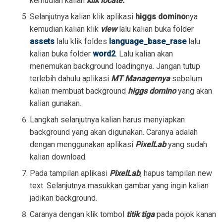
kemudian kalian
klik locate.
Selanjutnya kalian klik aplikasi
higgs domino
nya
kemudian kalian klik
view
lalu kalian buka folder
assets
lalu klik foldes
language_base_rase
lalu
kalian buka folder
word2
. Lalu kalian akan
menemukan background loadingnya. Jangan tutup
terlebih dahulu aplikasi
MT Managernya
sebelum
kalian membuat background
higgs domino
yang akan
kalian gunakan.
Langkah selanjutnya kalian harus menyiapkan
background yang akan digunakan. Caranya adalah
dengan menggunakan aplikasi
PixelLab
yang sudah
kalian download.
Pada tampilan aplikasi
PixelLab
, hapus tampilan new
text. Selanjutnya masukkan gambar yang ingin kalian
jadikan background.
Caranya dengan klik tombol
titik tiga
pada pojok kanan