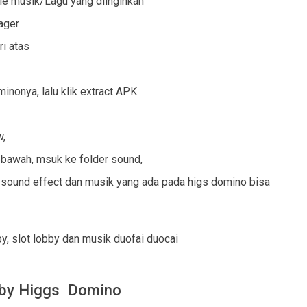
le musik/Lagu yang diinginkan
ager
ri atas
inonya, lalu klik extract APK
w,
ebawah, msuk ke folder sound,
 sound effect dan musik yang ada pada higs domino bisa
y, slot lobby dan musik duofai duocai
bby Higgs Domino