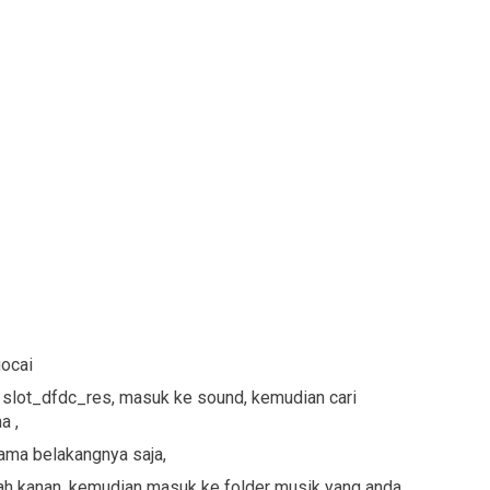
uocai
ari slot_dfdc_res, masuk ke sound, kemudian cari
a ,
nama belakangnya saja,
h kanan, kemudian masuk ke folder musik yang anda