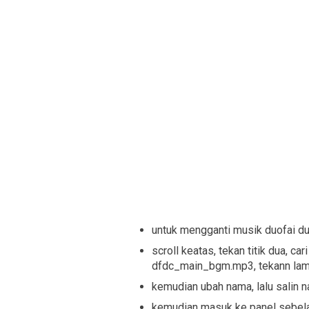
untuk mengganti musik duofai d
scroll keatas, tekan titik dua, c
dfdc_main_bgm.mp3, tekann lam
kemudian ubah nama, lalu salin 
kemudian masuk ke panel sebela